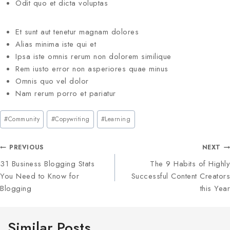
Odit quo et dicta voluptas
Et sunt aut tenetur magnam dolores
Alias minima iste qui et
Ipsa iste omnis rerum non dolorem similique
Rem iusto error non asperiores quae minus
Omnis quo vel dolor
Nam rerum porro et pariatur
#
Community
#
Copywriting
#
Learning
PREVIOUS
NEXT
31 Business Blogging Stats
The 9 Habits of Highly
You Need to Know for
Successful Content Creators
Blogging
this Year
Similar Posts