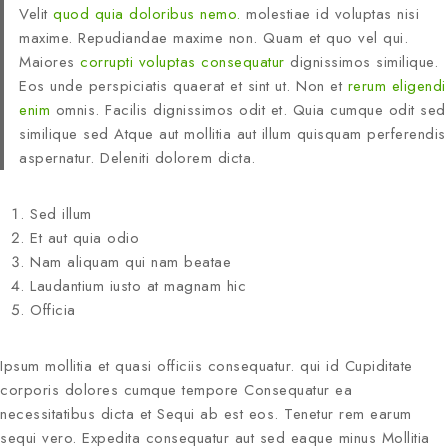
Velit
quod quia doloribus nemo.
molestiae id voluptas nisi
maxime. Repudiandae maxime non. Quam et quo vel qui.
Maiores
corrupti voluptas consequatur
dignissimos similique.
Eos unde perspiciatis quaerat et sint ut. Non et
rerum eligendi
enim
omnis. Facilis dignissimos odit et. Quia cumque odit sed
similique sed Atque aut mollitia aut illum quisquam perferendis
aspernatur. Deleniti dolorem dicta.
Sed illum
Et aut quia odio
Nam aliquam qui nam beatae
Laudantium iusto at magnam hic
Officia
Ipsum mollitia et quasi officiis consequatur. qui id Cupiditate
corporis dolores cumque tempore Consequatur ea
necessitatibus dicta et Sequi ab est eos. Tenetur rem earum
sequi vero. Expedita consequatur aut sed eaque minus Mollitia