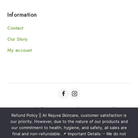
Information
Contact
Our Story
My account
Copyright © 2025 Rejuva Skincare powered by
Refund Policy || At Rejuva Skincare, customer satisfaction is
Kaviansolution.com
our priority. However, due to the nature of our products and
our commitment to health, hygiene, and safety, all sales are
final and non-refundable. 📌 Important Details: – We do not